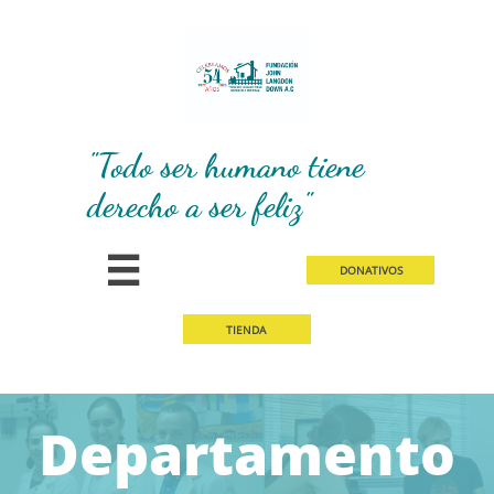
"Todo ser humano tiene
derecho a ser feliz"

D​​
ONATIVOS
TIEN
DA
Departamento