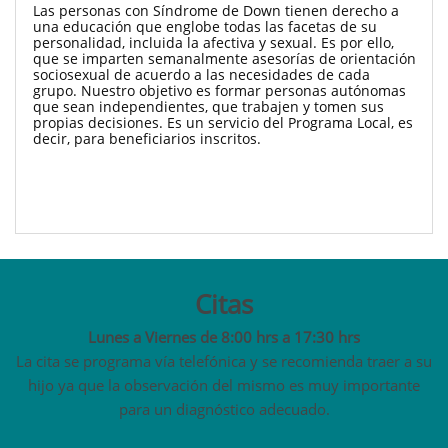
Las personas con Síndrome de Down tienen derecho a 
una educación que englobe todas las facetas de su 
personalidad, incluida la afectiva y sexual. Es por ello, 
que se imparten semanalmente asesorías de orientación 
sociosexual de acuerdo a las necesidades de cada 
grupo. Nuestro objetivo es formar personas autónomas 
que sean independientes, que trabajen y tomen sus 
propias decisiones. Es un servicio del Programa Local, es 
decir, para beneficiarios inscritos. 
Citas
Lunes a Viernes de 8:00 hrs a 17:30 hrs
La cita se programa vía telefónica y se recomienda traer a su
hijo ya que la observación del mismo es muy importante
para un diagnóstico adecuado.