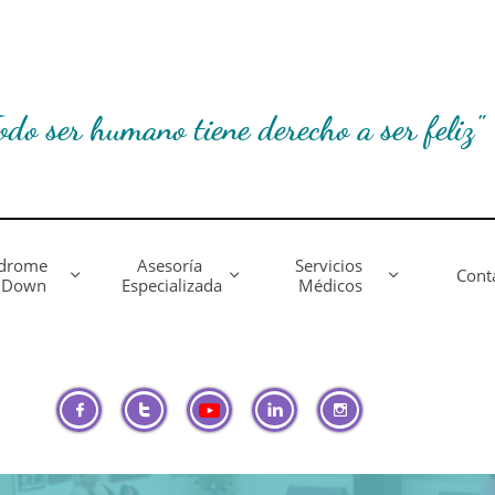
odo ser humano tiene derecho a ser feliz"
drome 
Asesoría 
Servicios 
Cont



 Down
Especializada
Médicos



