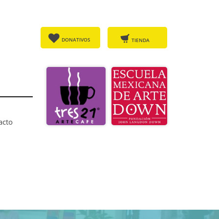


D​​
ONATIVOS
TIEN
DA
acto