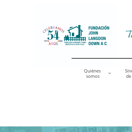
"T
Quiénes 
Sín

somos
de