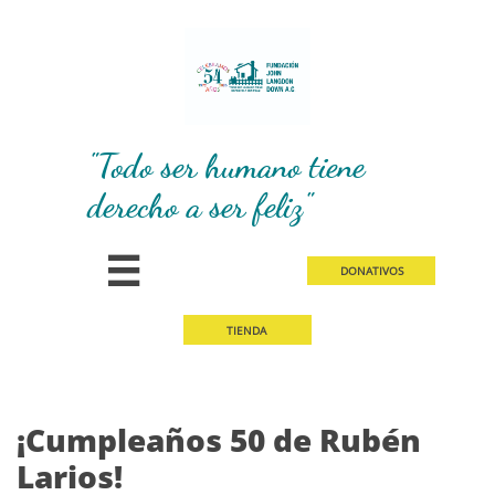
"Todo ser humano tiene
derecho a ser feliz"

D​​
ONATIVOS
TIEN
DA
¡Cumpleaños 50 de Rubén
Larios!